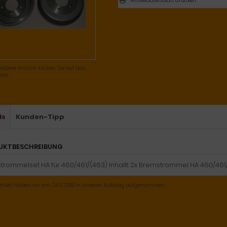
Artikeldatenblatt drucken
rößere Ansicht klicken Sie auf das
ild
ls
Kunden-Tipp
UKTBESCHREIBUNG
trommelset HA für 460/461/(463) Inhallt: 2x Bremstrommel HA 460/46
rtikel haben wir am 24.11.2009 in unseren Katalog aufgenommen.