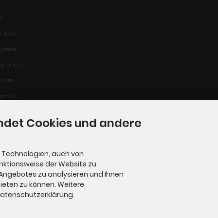
t
e AGBs
epreise
er uns !!!
ssum
schutz
- und Versandkosten
ndet Cookies und andere
 Technologien, auch von
unktionsweise der Website zu
 Angebotes zu analysieren und Ihnen
ieten zu können. Weitere
 Datenschutzerklärung.