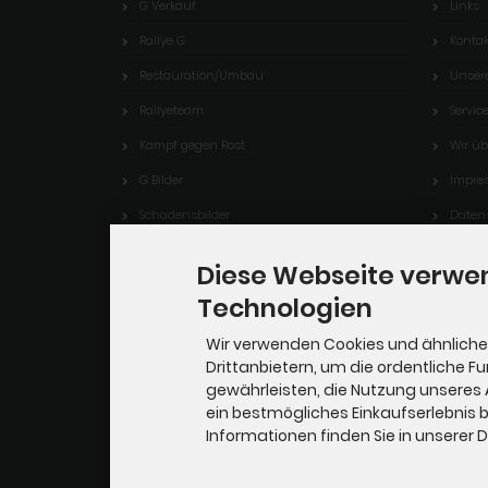
G Verkauf
Links
Rallye G
Kontak
Restauration/Umbau
Unser
Rallyeteam
Servic
Kampf gegen Rost
Wir üb
G Bilder
Impre
Schadensbilder
Daten
Breslau Rallye 2008
Liefer
Diese Webseite verwe
Baja-Saxonia 09
Technologien
Breslau Rallye 2009
Wir verwenden Cookies und ähnliche
Breslau 2010
Drittanbietern, um die ordentliche F
gewährleisten, die Nutzung unseres
Breslau-Rallye 2011
ein bestmögliches Einkaufserlebnis b
Cookie Einstellungen
Informationen finden Sie in unserer