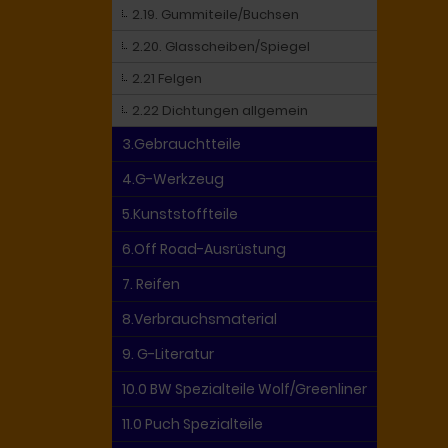
2.19. Gummiteile/Buchsen
2.20. Glasscheiben/Spiegel
2.21 Felgen
2.22 Dichtungen allgemein
3.Gebrauchtteile
4.G-Werkzeug
5.Kunststoffteile
6.Off Road-Ausrüstung
7. Reifen
8.Verbrauchsmaterial
9. G-Literatur
10.0 BW Spezialteile Wolf/Greenliner
11.0 Puch Spezialteile