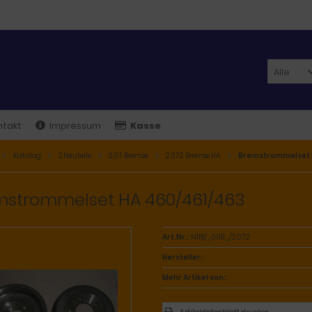
Alle
ntakt
Impressum
Kasse
Katalog
2.Neuteile
2.07. Bremse
2.07.2 Bremse HA
Bremstrommelset 
mstrommelset HA 460/461/463
Art.Nr.:
N118/_0011_/2.07.2
Hersteller:
.
Mehr Artikel von:
.