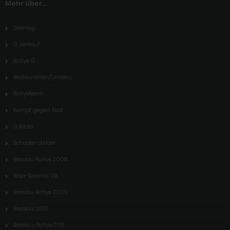
Mehr über...
Sitemap
G Verkauf
Rallye G
Restauration/Umbau
Rallyeteam
Kampf gegen Rost
G Bilder
Schadensbilder
Breslau Rallye 2008
Baja-Saxonia 09
Breslau Rallye 2009
Breslau 2010
Breslau-Rallye 2011