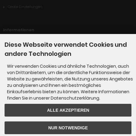
Cookie Einstellungen
Informationen
Diese Webseite verwendet Cookies und
Willkommen bei der G-Manufaktur
andere Technologien
Links
Kontakt
Wir verwenden Cookies und ähnliche Technologien, auch
von Drittanbietern, um die ordentliche Funktionsweise der
Unsere AGBs
Website zu gewährleisten, die Nutzung unseres Angebotes
Servicepreise
zu analysieren und Ihnen ein bestmögliches
Einkaufserlebnis bieten zu können. Weitere Informationen
Wir über uns !!!
finden Sie in unserer Datenschutzerklärung.
Impressum
ALLE AKZEPTIEREN
Datenschutz
Liefer- und Versandkosten
NUR NOTWENDIGE