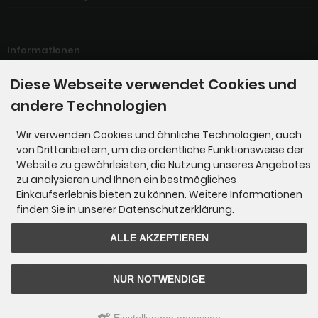
Informationen
Diese Webseite verwendet Cookies und
Willkommen bei der G-Manufaktur
andere Technologien
Links
Kontakt
Wir verwenden Cookies und ähnliche Technologien, auch
von Drittanbietern, um die ordentliche Funktionsweise der
Unsere AGBs
Website zu gewährleisten, die Nutzung unseres Angebotes
Servicepreise
zu analysieren und Ihnen ein bestmögliches
Einkaufserlebnis bieten zu können. Weitere Informationen
Wir über uns !!!
finden Sie in unserer Datenschutzerklärung.
Impressum
ALLE AKZEPTIEREN
Datenschutz
Liefer- und Versandkosten
NUR NOTWENDIGE