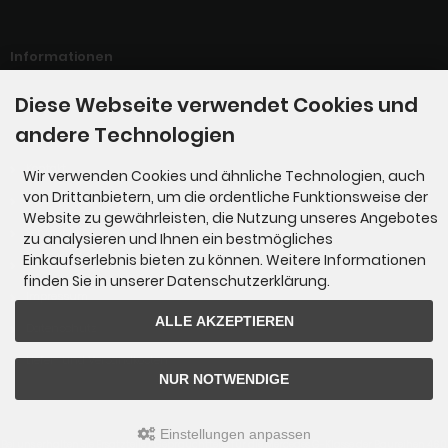
Informationen
Diese Webseite verwendet Cookies und
Willkommen bei der G-Manufaktur
andere Technologien
Links
Kontakt
Wir verwenden Cookies und ähnliche Technologien, auch
von Drittanbietern, um die ordentliche Funktionsweise der
Unsere AGBs
Website zu gewährleisten, die Nutzung unseres Angebotes
Servicepreise
zu analysieren und Ihnen ein bestmögliches
Einkaufserlebnis bieten zu können. Weitere Informationen
Wir über uns !!!
finden Sie in unserer Datenschutzerklärung.
Impressum
ALLE AKZEPTIEREN
Datenschutz
Liefer- und Versandkosten
NUR NOTWENDIGE
Einstellungen anpassen
Bei uns erhalten Sie Ersatzteile / Gebrauchtteile für die Mercedes G-Klasse der Baureihen 460,