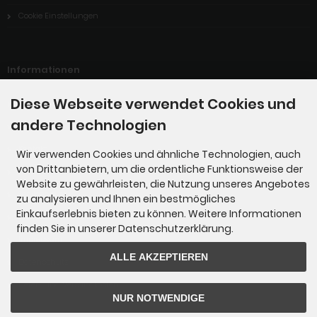
Cookie Einstellungen
Informationen
Diese Webseite verwendet Cookies und
Willkommen bei der G-Manufaktur
andere Technologien
Links
Kontakt
Wir verwenden Cookies und ähnliche Technologien, auch
von Drittanbietern, um die ordentliche Funktionsweise der
Unsere AGBs
Website zu gewährleisten, die Nutzung unseres Angebotes
Servicepreise
zu analysieren und Ihnen ein bestmögliches
Einkaufserlebnis bieten zu können. Weitere Informationen
Wir über uns !!!
finden Sie in unserer Datenschutzerklärung.
Impressum
ALLE AKZEPTIEREN
Datenschutz
Liefer- und Versandkosten
NUR NOTWENDIGE