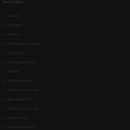
Mehr über...
Sitemap
G Verkauf
Rallye G
Restauration/Umbau
Rallyeteam
Kampf gegen Rost
G Bilder
Schadensbilder
Breslau Rallye 2008
Baja-Saxonia 09
Breslau Rallye 2009
Breslau 2010
Breslau-Rallye 2011