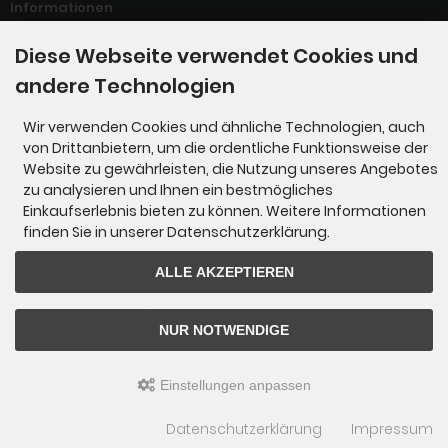
Informationen
Diese Webseite verwendet Cookies und
Willkommen bei der G-Manufaktur
andere Technologien
Links
Kontakt
Wir verwenden Cookies und ähnliche Technologien, auch
von Drittanbietern, um die ordentliche Funktionsweise der
Unsere AGBs
Website zu gewährleisten, die Nutzung unseres Angebotes
Servicepreise
zu analysieren und Ihnen ein bestmögliches
Einkaufserlebnis bieten zu können. Weitere Informationen
Wir über uns !!!
finden Sie in unserer Datenschutzerklärung.
Impressum
ALLE AKZEPTIEREN
Datenschutz
Liefer- und Versandkosten
NUR NOTWENDIGE
Einstellungen anpassen
Bei uns erhalten Sie Ersatzteile / Gebrauchtteile für die Mercedes G-Klasse der Baureihen 460,
461 und 463 © 2026 | Template © 2009-2026 by
mod
ified eCommerce Shopsoftware
Datenschutzerklärung
Impressum
mod
ified eCommerce Shopsoftware © 2009-2026