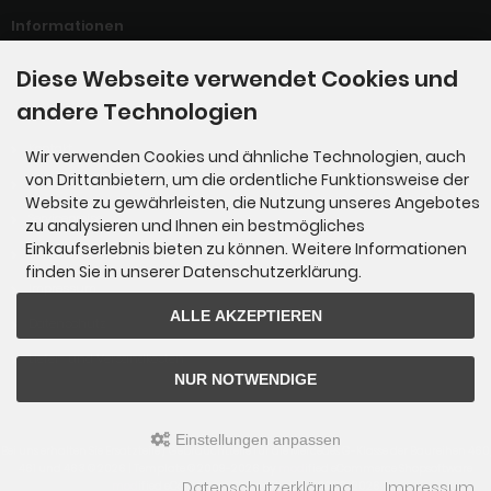
Informationen
Diese Webseite verwendet Cookies und
Willkommen bei der G-Manufaktur
andere Technologien
Links
Kontakt
Wir verwenden Cookies und ähnliche Technologien, auch
von Drittanbietern, um die ordentliche Funktionsweise der
Unsere AGBs
Website zu gewährleisten, die Nutzung unseres Angebotes
Servicepreise
zu analysieren und Ihnen ein bestmögliches
Einkaufserlebnis bieten zu können. Weitere Informationen
Wir über uns !!!
finden Sie in unserer Datenschutzerklärung.
Impressum
ALLE AKZEPTIEREN
Datenschutz
Liefer- und Versandkosten
NUR NOTWENDIGE
Einstellungen anpassen
Bei uns erhalten Sie Ersatzteile / Gebrauchtteile für die Mercedes G-Klasse der Baureihen 460,
461 und 463 © 2026 | Template © 2009-2026 by
mod
ified eCommerce Shopsoftware
Datenschutzerklärung
Impressum
mod
ified eCommerce Shopsoftware © 2009-2026