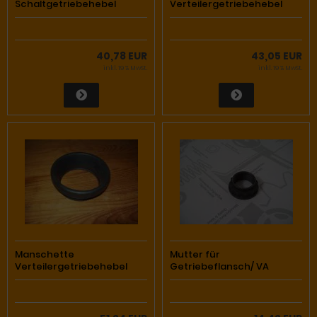
Schaltgetriebehebel
Verteilergetriebehebel
40,78 EUR
43,05 EUR
inkl. 19 % MwSt.
inkl. 19 % MwSt.
Manschette
Mutter für
Verteilergetriebehebel
Getriebeflansch/ VA
460/461 (an Karosse )
460/461