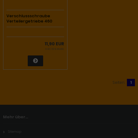
Verschlussschraube
Verteilergetriebe 460
Ölablassschraube mit
Magnet
11,90 EUR
inkl. 19 % MwSt.
Seiten:
1
Mehr über...
Sitemap