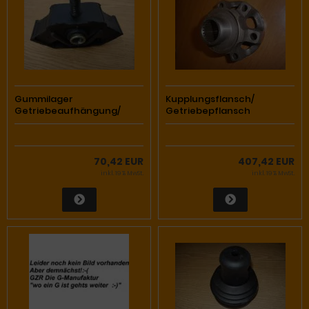
Gummilager
Kupplungsflansch/
Getriebeaufhängung/
Getriebepflansch
Getriebelager 460/461/463
Verteilergetriebe 463 mit
z.b. für GL76 Getriebe
homokinetischer Welle
verstärkt
70,42 EUR
407,42 EUR
inkl. 19 % MwSt.
inkl. 19 % MwSt.