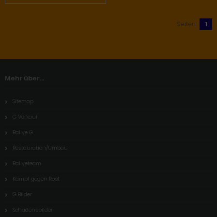
Seiten:
1
Mehr über...
Sitemap
G Verkauf
Rallye G
Restauration/Umbau
Rallyeteam
Kampf gegen Rost
G Bilder
Schadensbilder