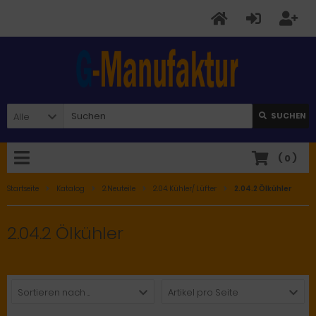
Alle
SUCHEN
(
0
)
Startseite
Katalog
2.Neuteile
2.04. Kühler/ Lüfter
2.04.2 Ölkühler
2.04.2 Ölkühler
Sortieren nach ...
Artikel pro Seite