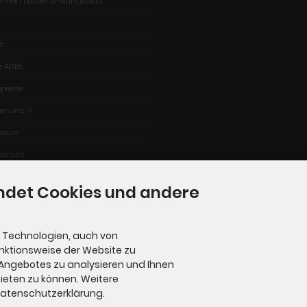
ommen bei der G-Manufaktur
t
e AGBs
epreise
er uns !!!
ssum
schutz
- und Versandkosten
ndet Cookies und andere
 Technologien, auch von
unktionsweise der Website zu
 Angebotes zu analysieren und Ihnen
ieten zu können. Weitere
 Datenschutzerklärung.