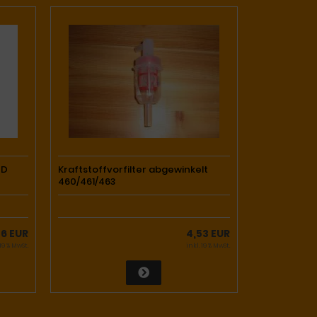
GD
Kraftstoffvorfilter abgewinkelt
460/461/463
56 EUR
4,53 EUR
 19 % MwSt.
inkl. 19 % MwSt.