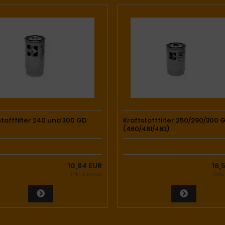
stofffilter 240 und 300 GD
Kraftstofffilter 250/290/300 
(460/461/463)
10,84 EUR
16,
inkl. 19 % MwSt.
inkl.