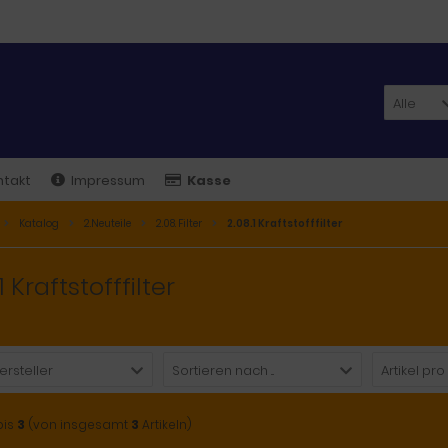
Alle
ntakt
Impressum
Kasse
Katalog
2.Neuteile
2.08. Filter
2.08.1 Kraftstofffilter
1 Kraftstofffilter
ersteller
Sortieren nach ...
Artikel pro
bis
3
(von insgesamt
3
Artikeln)