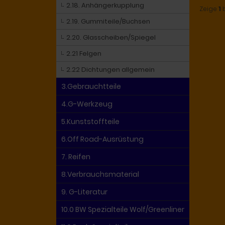
2.18. Anhängerkupplung
Zeige
1
2.19. Gummiteile/Buchsen
2.20. Glasscheiben/Spiegel
2.21 Felgen
2.22 Dichtungen allgemein
3.Gebrauchtteile
4.G-Werkzeug
5.Kunststoffteile
6.Off Road-Ausrüstung
7. Reifen
8.Verbrauchsmaterial
9. G-Literatur
10.0 BW Spezialteile Wolf/Greenliner