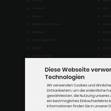
Sitemap
Willk
G Verkauf
Links
Rallye G
Kontak
Restauration/Umbau
Unser
Rallyeteam
Servic
Kampf gegen Rost
Wir üb
G Bilder
Impre
Schadensbilder
Daten
Breslau Rallye 2008
Liefer
Diese Webseite verwe
Baja-Saxonia 09
Technologien
Breslau Rallye 2009
Wir verwenden Cookies und ähnliche
Breslau 2010
Drittanbietern, um die ordentliche F
gewährleisten, die Nutzung unseres
Breslau-Rallye 2011
ein bestmögliches Einkaufserlebnis b
Cookie Einstellungen
Informationen finden Sie in unserer